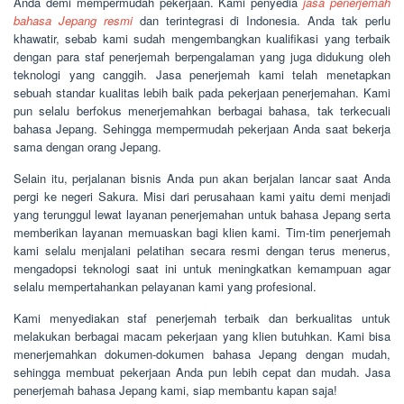
Anda demi mempermudah pekerjaan. Kami penyedia
jasa penerjemah
bahasa Jepang resmi
dan terintegrasi di Indonesia. Anda tak perlu
khawatir, sebab kami sudah mengembangkan kualifikasi yang terbaik
dengan para staf penerjemah berpengalaman yang juga didukung oleh
teknologi yang canggih. Jasa penerjemah kami telah menetapkan
sebuah standar kualitas lebih baik pada pekerjaan penerjemahan. Kami
pun selalu berfokus menerjemahkan berbagai bahasa, tak terkecuali
bahasa Jepang. Sehingga mempermudah pekerjaan Anda saat bekerja
sama dengan orang Jepang.
Selain itu, perjalanan bisnis Anda pun akan berjalan lancar saat Anda
pergi ke negeri Sakura. Misi dari perusahaan kami yaitu demi menjadi
yang terunggul lewat layanan penerjemahan untuk bahasa Jepang serta
memberikan layanan memuaskan bagi klien kami. Tim-tim penerjemah
kami selalu menjalani pelatihan secara resmi dengan terus menerus,
mengadopsi teknologi saat ini untuk meningkatkan kemampuan agar
selalu mempertahankan pelayanan kami yang profesional.
Kami menyediakan staf penerjemah terbaik dan berkualitas untuk
melakukan berbagai macam pekerjaan yang klien butuhkan. Kami bisa
menerjemahkan dokumen-dokumen bahasa Jepang dengan mudah,
sehingga membuat pekerjaan Anda pun lebih cepat dan mudah. Jasa
penerjemah bahasa Jepang kami, siap membantu kapan saja!