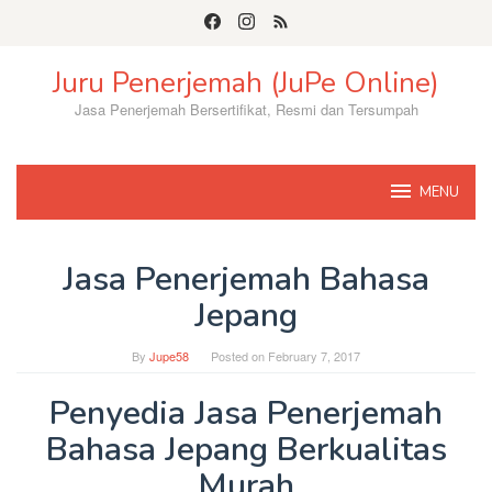
Skip
to
content
Juru Penerjemah (JuPe Online)
Jasa Penerjemah Bersertifikat, Resmi dan Tersumpah
MENU
Jasa Penerjemah Bahasa
Jepang
By
Jupe58
Posted on
February 7, 2017
Penyedia Jasa Penerjemah
Bahasa Jepang Berkualitas
Murah