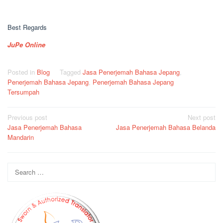
Best Regards
JuPe Online
Posted in
Blog
Tagged
Jasa Penerjemah Bahasa Jepang
,
Penerjemah Bahasa Jepang
,
Penerjemah Bahasa Jepang
Tersumpah
Post
Previous post
Next post
Jasa Penerjemah Bahasa
Jasa Penerjemah Bahasa Belanda
navigation
Mandarin
Search
for: