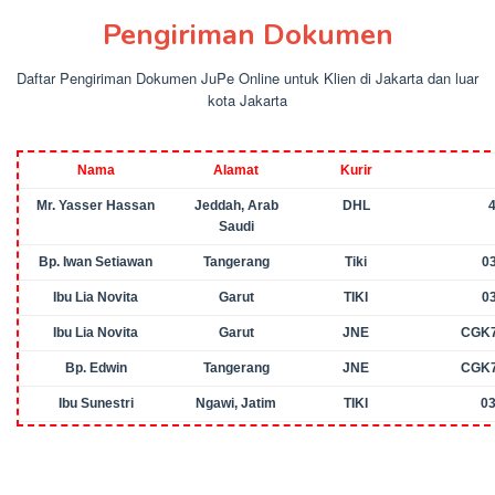
Pengiriman Dokumen
Daftar Pengiriman Dokumen JuPe Online untuk Klien di Jakarta dan luar
kota Jakarta
Nama
Alamat
Kurir
Mr. Yasser Hassan
Jeddah, Arab
DHL
Saudi
Bp. Iwan Setiawan
Tangerang
Tiki
0
Ibu Lia Novita
Garut
TIKI
0
Ibu Lia Novita
Garut
JNE
CGK7
Bp. Edwin
Tangerang
JNE
CGK7
Ibu Sunestri
Ngawi, Jatim
TIKI
0
Bp. Maulana Muzaqi
Jakarta
JNE
CGK7
Bp. Daniel
Bogor
TIKI
0