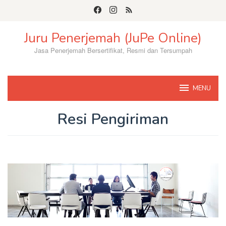
Skip
to
content
Juru Penerjemah (JuPe Online)
Jasa Penerjemah Bersertifikat, Resmi dan Tersumpah
MENU
Resi Pengiriman
By
Jupe58
Posted
on
January
27,
2017