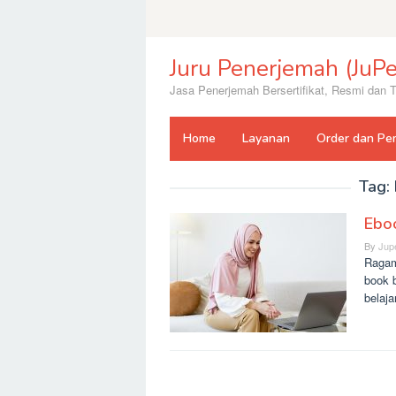
Skip
to
content
Juru Penerjemah (JuPe
Jasa Penerjemah Bersertifikat, Resmi dan
Home
Layanan
Order dan Pe
Tag:
Ebo
By
Jup
Ragam
book b
belaj