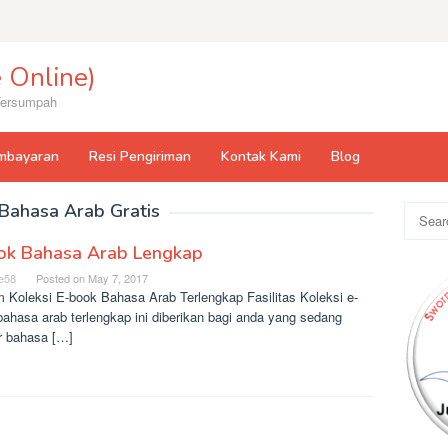
 Online)
 Tersumpah
mbayaran
Resi Pengiriman
Kontak Kami
Blog
Bahasa Arab Gratis
Search
for:
ok Bahasa Arab Lengkap
e58
Posted on
May 7, 2017
 Koleksi E-book Bahasa Arab Terlengkap Fasilitas Koleksi e-
ahasa arab terlengkap ini diberikan bagi anda yang sedang
ar bahasa […]