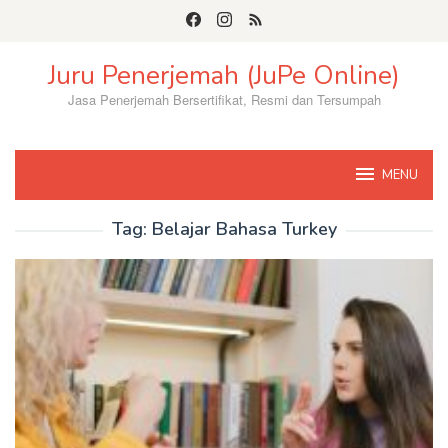
Skip
to
content
Juru Penerjemah (JuPe Online)
Jasa Penerjemah Bersertifikat, Resmi dan Tersumpah
MENU
Tag:
Belajar Bahasa Turkey