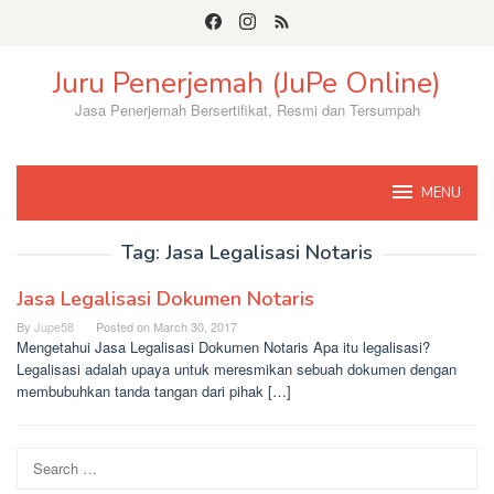
Skip
to
content
Juru Penerjemah (JuPe Online)
Jasa Penerjemah Bersertifikat, Resmi dan Tersumpah
MENU
Tag:
Jasa Legalisasi Notaris
Jasa Legalisasi Dokumen Notaris
By
Jupe58
Posted on
March 30, 2017
Mengetahui Jasa Legalisasi Dokumen Notaris Apa itu legalisasi?
Legalisasi adalah upaya untuk meresmikan sebuah dokumen dengan
membubuhkan tanda tangan dari pihak […]
Search
for: