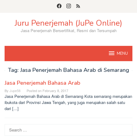
Skip
to
content
Juru Penerjemah (JuPe Online)
Jasa Penerjemah Bersertifikat, Resmi dan Tersumpah
MENU
Tag:
Jasa Penerjemah Bahasa Arab di Semarang
Jasa Penerjemah Bahasa Arab
By
Jupe58
Posted on
February 8, 2017
Jasa Penerjemah Bahasa Arab di Semarang Kota semarang merupakan
ibukota dari Provinsi Jawa Tengah, yang juga merupakan salah satu
dari […]
Search
for: