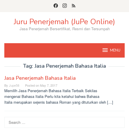
Skip
to
content
Juru Penerjemah (JuPe Online)
Jasa Penerjemah Bersertifikat, Resmi dan Tersumpah
MENU
Tag:
Jasa Penerjemah Bahasa Italia
Jasa Penerjemah Bahasa Italia
By
Jupe58
Posted on
May 7, 2017
Memilih Jasa Penerjemah Bahasa Italia Terbaik Sekilas
mengenai Bahasa Italia Perlu kita ketahui bahwa Bahasa
Italia merupakan sejenis bahasa Roman yang dituturkan oleh […]
Search
for: