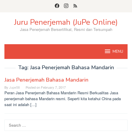
Skip
to
content
Juru Penerjemah (JuPe Online)
Jasa Penerjemah Bersertifikat, Resmi dan Tersumpah
MENU
Tag:
Jasa Penerjemah Bahasa Mandarin
Jasa Penerjemah Bahasa Mandarin
By
Jupe58
Posted on
February 7, 2017
Peran Jasa Penerjemah Bahasa Mandarin Resmi Berkualitas Jasa
penerjemah bahasa Mandarin resmi. Seperti kita ketahui China pada
saat ini adalah […]
Search
for: