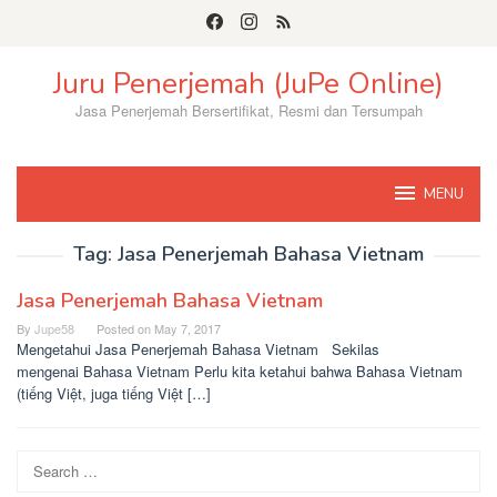
Skip
to
content
Juru Penerjemah (JuPe Online)
Jasa Penerjemah Bersertifikat, Resmi dan Tersumpah
MENU
Tag:
Jasa Penerjemah Bahasa Vietnam
Jasa Penerjemah Bahasa Vietnam
By
Jupe58
Posted on
May 7, 2017
Mengetahui Jasa Penerjemah Bahasa Vietnam Sekilas
mengenai Bahasa Vietnam Perlu kita ketahui bahwa Bahasa Vietnam
(tiếng Việt, juga tiếng Việt […]
Search
for: