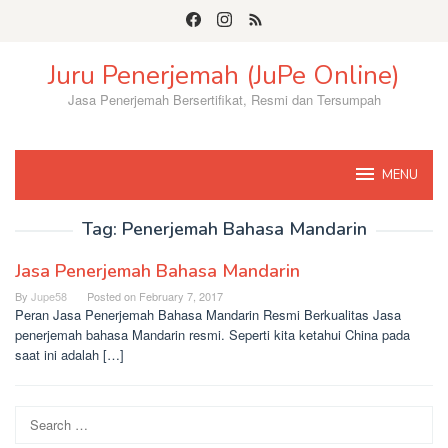
Skip
to
content
Juru Penerjemah (JuPe Online)
Jasa Penerjemah Bersertifikat, Resmi dan Tersumpah
MENU
Tag:
Penerjemah Bahasa Mandarin
Jasa Penerjemah Bahasa Mandarin
By
Jupe58
Posted on
February 7, 2017
Peran Jasa Penerjemah Bahasa Mandarin Resmi Berkualitas Jasa
penerjemah bahasa Mandarin resmi. Seperti kita ketahui China pada
saat ini adalah […]
Search
for: