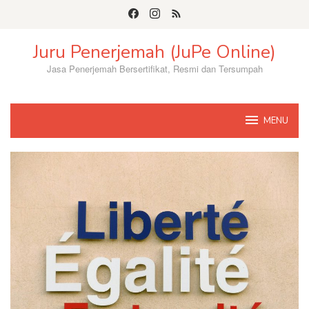
Skip
to
content
Juru Penerjemah (JuPe Online)
Jasa Penerjemah Bersertifikat, Resmi dan Tersumpah
MENU