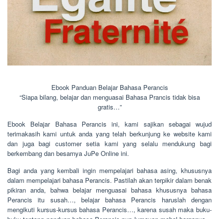
Ebook Panduan Belajar Bahasa Perancis
“Siapa bilang, belajar dan menguasai Bahasa Prancis tidak bisa
gratis…”
Ebook Belajar Bahasa Perancis ini, kami sajikan sebagai wujud
terimakasih kami untuk anda yang telah berkunjung ke website kami
dan juga bagi customer setia kami yang selalu mendukung bagi
berkembang dan besarnya JuPe Online ini.
Bagi anda yang kembali ingin mempelajari bahasa asing, khususnya
dalam mempelajari bahasa Perancis. Pastilah akan terpikir dalam benak
pikiran anda, bahwa belajar menguasai bahasa khususnya bahasa
Perancis itu susah…, belajar bahasa Perancis haruslah dengan
mengikuti kursus-kursus bahasa Perancis…, karena susah maka buku-