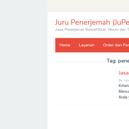
Skip
to
content
Juru Penerjemah (JuPe
Jasa Penerjemah Bersertifikat, Resmi dan
Home
Layanan
Order dan Pe
Tag:
pene
Jas
By
Jup
Krite
Menca
Anda 