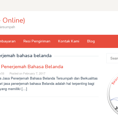
 Online)
 Tersumpah
mbayaran
Resi Pengiriman
Kontak Kami
Blog
rjemah bahasa belanda
Search
for:
a Penerjemah Bahasa Belanda
e58
Posted on
February 7, 2017
ria Jasa Penerjemah Bahasa Belanda Tersumpah dan Berkualitas
ri jasa penerjemah bahasa Belanda adalah hal terpenting bagi
yang memiliki […]